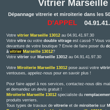
Vitrier Marseill
Dépannage vitrerie et miroiterie dans les 
D'APPEL
04.91.41
Votre
vitrier
Marseille 13012
au 04.91.41.97.30
Votre
vitre
ou votre
double vitrage
est cassé ? Vous vo
devanture de votre boutique ? Envie de faire poser du
do
à
vitrier
Marseille 13012
?
Votre
vitrier
sur
Marseille 13012
au 04.91.41.97.30
Votre
Miroiterie Marseille
13012
pose aussi votre
vitr
ventouses, appelez-nous pour en savoir plus !
Pour faire appel à nos services, contactez-nous dès ma
et demandez un devis gratuit !
Miroiterie Marseille
13012
specialiste du
remplacement
produits verriers.
Tous types de travaux de
vitrerie
et de
miroiterie
sur
M