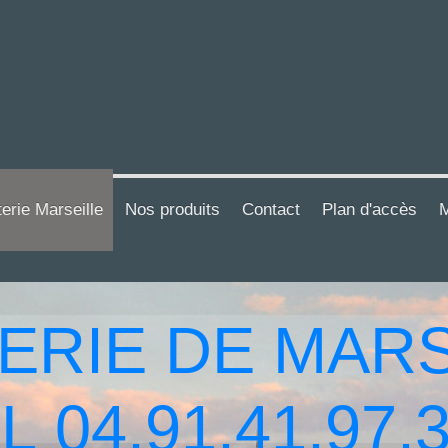
terie Marseille
Nos produits
Contact
Plan d'accès
M
ERIE DE MARS
L 04.91.41.97.