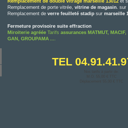
Remplacement de double vitrage marseille 13012
et 
Remplacement de porte vitrée,
vitrine de magasin
. sur
Remplacement de
verre feuilleté stadip
sur
marseille
Fermeture provisoire suite effraction
Miroiterie agréée
Tarifs
assurances
MATMUT, MACIF,
GAN, GROUPAMA ...
.
TEL 04.91.41.
Nos tarifs à partir de:
M.O. 55,00 € TTC
Déplacement 55,00 € TTC