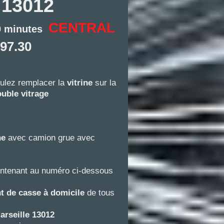
e 13012
CENTRAL
50 minutes
.97.30
ulez remplacer la
vitrine
sur la
uble vitrage
ine
avec camion grue avec
intenant au numéro ci-dessous
 de casse à domicile
de tous
arseille 13012