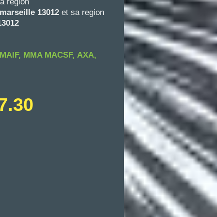
sa region
marseille
13012
et sa region
 13012
 MAIF, MMA MACSF,
AXA,
97.30