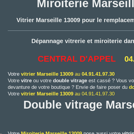
Miroiterie Marseil
Vitrier Marseille 13009 pour le remplace
Dépannage vitrerie et miroiterie da
CENTRAL D'APPEL
04
Votre
vitrier
Marseille 13009
au
04.91.41.97.30
Votre
vitre
ou votre
double vitrage
est cassé ? Vous vo
devanture de votre boutique ? Envie de faire poser du
do
Votre
vitrier
Marseille 13009
au 04.91.41.97.30
Double vitrage Marse
Votre
Miroiterie Marseille
13009
pose aussi votre
vitr