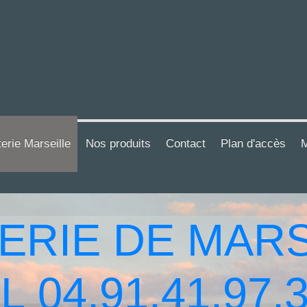
terie Marseille
Nos produits
Contact
Plan d'accès
M
ERIE DE MARS
L 04.91.41.97.