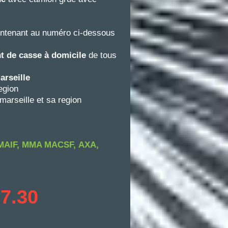
intenant au numéro ci-dessous
 de casse à domicile
de tous
arseille
egion
 marseille et sa region
MAIF, MMA MACSF,
AXA,
97.30