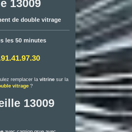
le 13009
ment de double vitrage
ns les 50 minutes
.91.41.97.30
ulez remplacer la
vitrine
sur la
uble vitrage
?
ille 13009
ine
avec camion grue avec