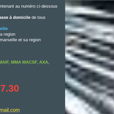
intenant au numéro ci-dessous
sse à domicile
de tous
ille
sa region
 marseille et sa region
MAIF, MMA MACSF,
AXA,
97.30
gmail.com