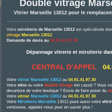
Double vitrage Marse
Vitrier Marseille 13012 pour le remplace
Votre
miroiterie de Marseille 13012
est spécialisée da
vitrage
Marseille 13012
Demande de devis au
04.91.41.97.30
Dépannage vitrerie et miroiterie da
CENTRAL D'APPEL
04.
Votre
vitrier
Marseille 13012
au
04.91.41.97.30
Votre
vitre
ou votre
double vitrage
est cassé ? Vous vo
devanture de votre boutique ? Envie de faire poser du
do
Votre
vitrier
Marseille 13012
au
04.91.41.97.30
Votre
Miroiterie Marseille
13012
pose aussi votre
vitr
ventouses, appelez-nous pour en savoir plus !