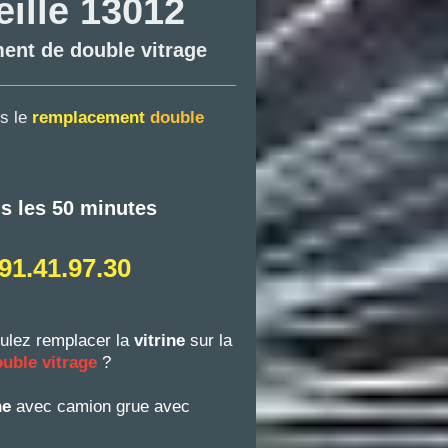
ille 13012
ment de double vitrage
ns le
remplacement
double
ns les 50 minutes
91.41.97.30
ulez remplacer la
vitrine
sur la
uble vitrage
?
ine
avec camion grue avec